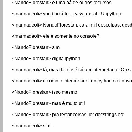
<NandoFlorestan> e uma pá de outros recursos
<marmadeoli> vou baixá-lo... easy_install -U ipython
<marmadeoli> NandoFlorestan: cara, mil desculpas, des
<marmadeoli> ele é somente no console?
<NandoFlorestan> sim
<NandoFlorestan> digita ipython
<marmadeoli> tá, mas dai ele é só um interpretador. Ou se
<marmadeoli> é como o interpretador do python no conso
<NandoFlorestan> isso mesmo
<NandoFlorestan> mas é muito útil
<NandoFlorestan> pra testar coisas, ler docstrings etc.
<marmadeoli> sim..