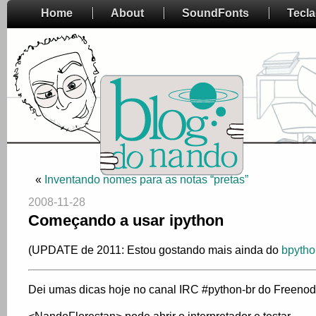
Home
About
SoundFonts
Tecl
«
Inventando nomes para as notas “pretas”
2008-11-28
Começando a usar ipython
(UPDATE de 2011: Estou gostando mais ainda do
bpytho
Dei umas dicas hoje no canal IRC #python-br do Freenod