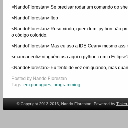
<NandoFlorestan> Se precisar rodar um comando do shel
<NandoFlorestan> !top
<NandoFlorestan> Resumindo, quem tem ipython não prec
o código colorido.
<NandoFlorestan> Mas eu uso a IDE Geany mesmo assim
<marmadeoli> ninguém usa aqui o python com o Eclipse
<NandoFlorestan> Eu tento de vez em quando, mas quando
Posted by Nando Florestan
Tags:
em portugues
,
programming
© Copyright 2012-2016, Nando Florestan. Powered by
Tinker