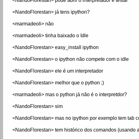
<NandoFlorestan> pode abrir o interpretador e testar
<NandoFlorestan> já tens ipython?
<marmadeoli> não
<marmadeoli> tinha baixado o Idle
<NandoFlorestan> easy_install ipython
<NandoFlorestan> o ipython não compete com o idle
<NandoFlorestan> ele é um interpretador
<NandoFlorestan> melhor que o python ;)
<marmadeoli> mas o python já não é o interpretdor?
<NandoFlorestan> sim
<NandoFlorestan> mas no ipython por exemplo tem tab c
<NandoFlorestan> tem histórico dos comandos (usando a